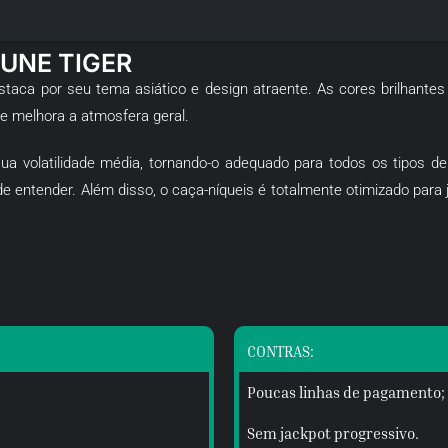
UNE TIGER
staca por seu tema asiático e design atraente. As cores brilhante
 melhora a atmosfera geral.
sua volatilidade média, tornando-o adequado para todos os tipos de
 de entender. Além disso, o caça-níqueis é totalmente otimizado para
CONTRAS:
Poucas linhas de pagamento;
Sem jackpot progressivo.