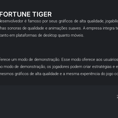
FORTUNE TIGER
desenvolvedor é famoso por seus gráficos de alta qualidade, jogabil
rilhas sonoras de qualidade e animações suaves. A empresa integra 
, tanto em plataformas de desktop quanto móveis.
r oferece um modo de demonstração. Esse modo oferece aos usuários
r no modo de demonstração, os jogadores podem criar estratégias e
esmos gráficos de alta qualidade e a mesma experiência do jogo c