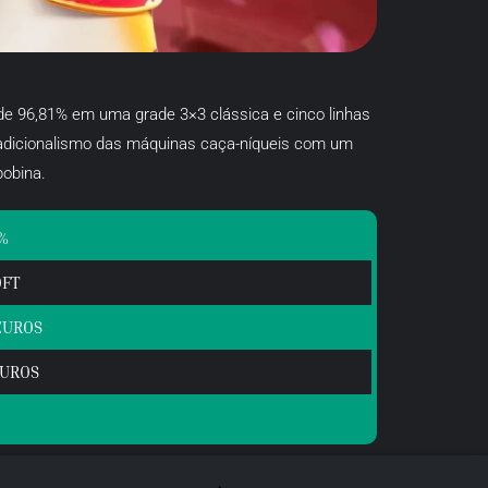
 de 96,81% em uma grade 3×3 clássica e cinco linhas
tradicionalismo das máquinas caça-níqueis com um
bobina.
%
OFT
EUROS
EUROS