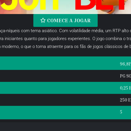
COMECE A JOGAR
caça-níqueis com tema asiático. Com volatilidade média, um RTP alto
ara iniciantes quanto para jogadores experientes. O jogo combina o 
 moderno, o que o torna atraente para os fãs de jogos clássicos de 
96,81
PG S
0,25 
250 
5