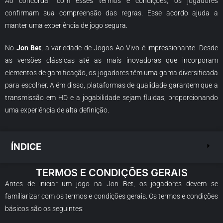
Ao concordar com esses termos e condições, os jogadores
confirmam sua compreensão das regras. Esse acordo ajuda a
manter uma experiência de jogo segura.
No
Jon Bet
, a variedade de Jogos Ao Vivo é impressionante. Desde
as versões clássicas até as mais inovadoras que incorporam
elementos de gamificação, os jogadores têm uma gama diversificada
para escolher. Além disso, plataformas de qualidade garantem que a
transmissão em HD e a jogabilidade sejam fluidas, proporcionando
uma experiência de alta definição.
ÍNDICE
TERMOS E CONDIÇÕES GERAIS
Antes de iniciar um jogo na Jon Bet, os jogadores devem se
familiarizar com os termos e condições gerais. Os termos e condições
básicos são os seguintes: