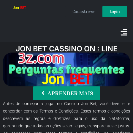
Cadastre-se
Login
JON BET CASSINO ON : LINE
APRENDER MAIS
Antes de começar a jogar no Cassino
Jon Bet
, você deve ler e
concordar com os Termos e Condições. Esses termos e condições
descrevem as regras e diretrizes para o uso da plataforma,
garantindo que todas as ações sejam legais, transparentes e justas.