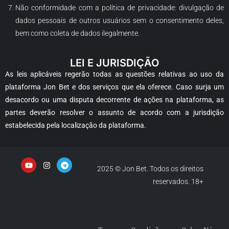
Não conformidade com a política de privacidade: divulgação de
dados pessoais de outros usuários sem o consentimento deles,
bem como coleta de dados ilegalmente.
LEI E JURISDIÇÃO
As leis aplicáveis regerão todas as questões relativas ao uso da
plataforma Jon Bet e dos serviços que ela oferece. Caso surja um
desacordo ou uma disputa decorrente de ações na plataforma, as
partes deverão resolver o assunto de acordo com a jurisdição
estabelecida pela localização da plataforma.
2025 © Jon Bet. Todos os direitos
reservados. 18+